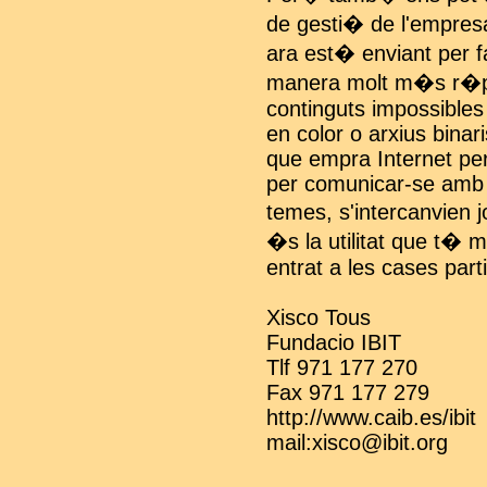
de gesti� de l'empres
ara est� enviant per f
manera molt m�s r�pi
continguts impossible
en color o arxius bina
que empra Internet per
per comunicar-se amb a
temes, s'intercanvien 
�s la utilitat que t� 
entrat a les cases parti
Xisco Tous
Fundacio IBIT
Tlf 971 177 270
Fax 971 177 279
http://www.caib.es/ibit
mail:xisco@ibit.org