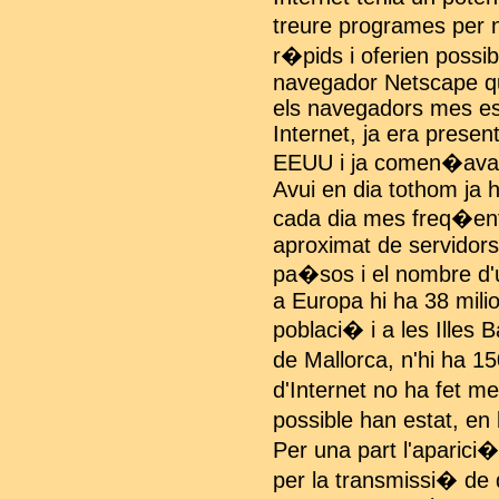
treure programes per
r�pids i oferien possibi
navegador Netscape qu
els navegadors mes es
Internet, ja era present
EEUU i ja comen�ava a 
Avui en dia tothom ja h
cada dia mes freq�ent 
aproximat de servidor
pa�sos i el nombre d'
a Europa hi ha 38 mili
poblaci� i a les Illes
de Mallorca, n'hi ha 
d'Internet no ha fet m
possible han estat, en
Per una part l'aparic
per la transmissi� de