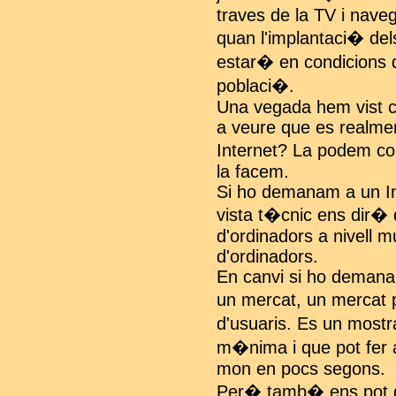
traves de la TV i nave
quan l'implantaci� del
estar� en condicions d
poblaci�.
Una vegada hem vist co
a veure que es realmen
Internet? La podem co
la facem.
Si ho demanam a un In
vista t�cnic ens dir� 
d'ordinadors a nivell m
d'ordinadors.
En canvi si ho demanam
un mercat, un mercat 
d'usuaris. Es un most
m�nima i que pot fer a
mon en pocs segons.
Per� tamb� ens pot dir