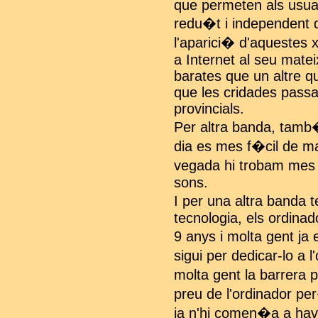
que permeten als usuar
redu�t i independent d
l'aparici� d'aquestes 
a Internet al seu matei
barates que un altre qu
que les cridades passav
provincials.
Per altra banda, tamb� 
dia es mes f�cil de m
vegada hi trobam mes 
sons.
I per una altra banda 
tecnologia, els ordinad
9 anys i molta gent j
sigui per dedicar-lo a l
molta gent la barrera 
preu de l'ordinador p
ja n'hi comen�a a have