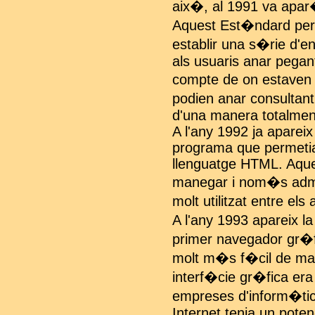
aix�, al 1991 va apar
Aquest Est�ndard perm
establir una s�rie d'
als usuaris anar pegan
compte de on estaven 
podien anar consultant
d'una manera totalment
A l'any 1992 ja apareix
programa que permetia 
llenguatge HTML. Aque
manegar i nom�s adme
molt utilitzat entre el
A l'any 1993 apareix l
primer navegador gr�fi
molt m�s f�cil de man
interf�cie gr�fica era
empreses d'inform�tic
Internet tenia un poten