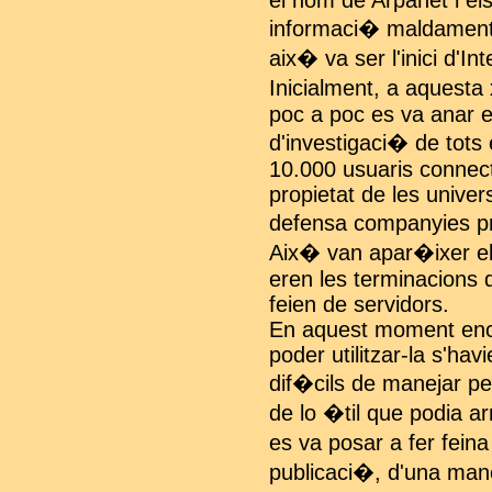
el nom de Arpanet i els
informaci� maldament e
aix� va ser l'inici d'Int
Inicialment, a aquesta 
poc a poc es va anar es
d'investigaci� de tots
10.000 usuaris connec
propietat de les univer
defensa companyies pr
Aix� van apar�ixer els
eren les terminacions 
feien de servidors.
En aquest moment enca
poder utilitzar-la s'ha
dif�cils de manejar pe
de lo �til que podia ar
es va posar a fer fein
publicaci�, d'una man