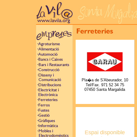
Pla�a de S'Abeurador, 10
Tel/Fax. 971 52 34 75
07450 Santa Margalida
Espai disponible