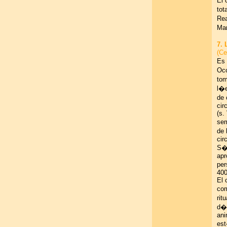
El 
tot
Rea
Mar
7.
(Ce
Es 
Occ
tom
l�e
de 
cir
(s.
sem
de 
cir
S�h
apr
per
400
El 
com
rit
d�o
ani
est