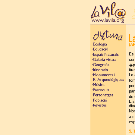
(AP
Es 
con
�po
tir
La 
tor
por
par
de 
Els
div
Nor
a m
es
5.