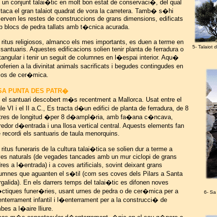
un conjunt talai�tic en molt bon estat de conservaci�, del qual
taca el gran talaiot quadrat de vora la carretera. Tamb� s�hi
erven les restes de construccions de grans dimensions, edificats
 blocs de pedra tallats amb t�cnica acurada.
 ritus religiosos, almanco els mes importants, es duen a terme en
5- Talaiot 
 santuaris. Aquestes edificacions solien tenir planta de ferradura o
tangular i tenir un seguit de columnes en l�espai interior. Aqu�
ferien a la divinitat animals sacrificats i begudes contingudes en
os de cer�mica.
 SA PUNTA DES PATR�
el santuari descobert m�s recentment a Mallorca. Usat entre el
le VI i el II a.C., Es tracta d�un edifici de planta de ferradura, de 8
res de longitud �per 8 d�ampl�ria, amb fa�ana c�ncava,
redor d�entrada i una llosa vertical central. Aquests elements fan
 recordi els santuaris de taula menorquins.
 ritus funeraris de la cultura talai�tica se solien dur a terme a
es naturals (de vegades tancades amb un mur ciclopi de grans
res a l�entrada) i a coves artificials, sovint deixant grans
umnes que aguanten el s�til (com ses coves dels Pilars a Santa
galida). En els darrers temps del talai�tic es difonen noves
ctiques funer�ries, usant urnes de pedra o de cer�mica per a
6- Sa
nterrament infantil i l�enterrament per a la construcci� de
bes a l�aire lliure.