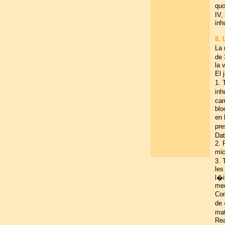
quo
IV,
inh
8.
La 
de 
la 
El 
1. 
inh
cam
blo
en 
pre
Dat
2. 
mic
3. 
les
l�i
med
Con
de 
mat
Rea