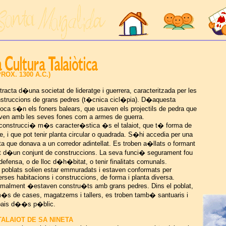
ROX. 1300 A.C.)
tracta d�una societat de lideratge i guerrera, caracteritzada per les
struccions de grans pedres (t�cnica cicl�pia). D�aquesta
ca s�n els foners balears, que usaven els projectils de pedra que
aven amb les seves fones com a armes de guerra.
construcci� m�s caracter�stica �s el talaiot, que t� forma de
re, i que pot tenir planta circular o quadrada. S�hi accedia per una
ta que donava a un corredor adintellat. Es troben a�llats o formant
t d�un conjunt de construccions. La seva funci� segurament fou
defensa, o de lloc d�h�bitat, o tenir finalitats comunals.
 poblats solien estar emmuradats i estaven conformats per
erses habitacions i construccions, de forma i planta diversa.
malment �estaven constru�ts amb grans pedres. Dins el poblat,
�s de cases, magatzems i tallers, es troben tamb� santuaris i
pais d��s p�blic.
 TALAIOT DE SA NINETA