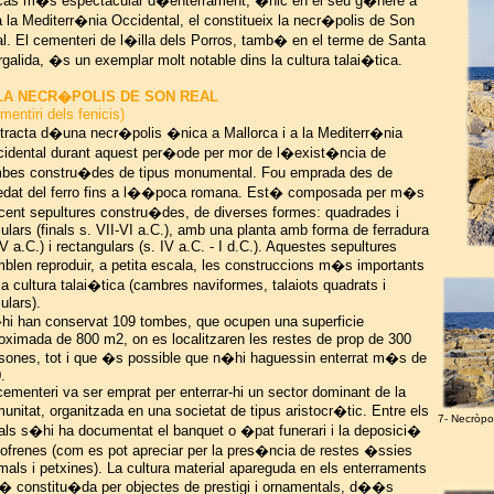
cas m�s espectacular d�enterrament, �nic en el seu g�nere a
a la Mediterr�nia Occidental, el constitueix la necr�polis de Son
l. El cementeri de l�illa dels Porros, tamb� en el terme de Santa
galida, �s un exemplar molt notable dins la cultura talai�tica.
 LA NECR�POLIS DE SON REAL
mentiri dels fenicis)
tracta d�una necr�polis �nica a Mallorca i a la Mediterr�nia
idental durant aquest per�ode per mor de l�exist�ncia de
bes constru�des de tipus monumental. Fou emprada des de
dat del ferro fins a l��poca romana. Est� composada per m�s
cent sepultures constru�des, de diverses formes: quadrades i
culars (finals s. VII-VI a.C.), amb una planta amb forma de ferradura
 V a.C.) i rectangulars (s. IV a.C. - I d.C.). Aquestes sepultures
blen reproduir, a petita escala, les construccions m�s importants
la cultura talai�tica (cambres naviformes, talaiots quadrats i
culars).
i han conservat 109 tombes, que ocupen una superficie
oximada de 800 m2, on es localitzaren les restes de prop de 300
sones, tot i que �s possible que n�hi haguessin enterrat m�s de
.
cementeri va ser emprat per enterrar-hi un sector dominant de la
unitat, organitzada en una societat de tipus aristocr�tic. Entre els
7- Necròpo
uals s�hi ha documentat el banquet o �pat funerari i la deposici�
frenes (com es pot apreciar per la pres�ncia de restes �ssies
mals i petxines). La cultura material apareguda en els enterraments
� constitu�da per objectes de prestigi i ornamentals, d��s