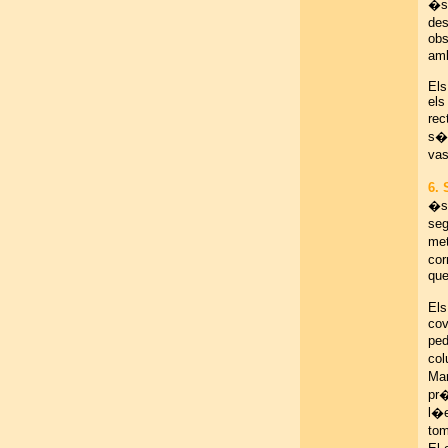
�s 
des
obs
amb
Els
els
rec
s�o
vas
6.
�s 
seg
met
cor
que
Els
cov
ped
col
Mar
pr�
l�e
tom