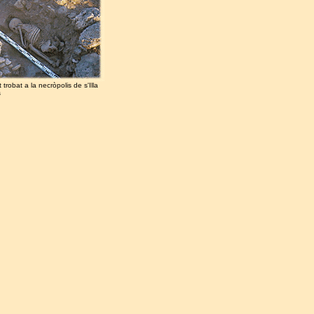
 trobat a la necròpolis de s'Illa
s