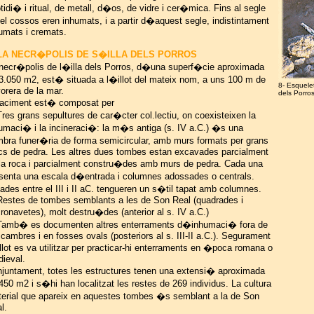
tidi� i ritual, de metall, d�os, de vidre i cer�mica. Fins al segle
 el cossos eren inhumats, i a partir d�aquest segle, indistintament
umats i cremats.
 LA NECR�POLIS DE S�ILLA DELS PORROS
necr�polis de l�illa dels Porros, d�una superf�cie aproximada
3.050 m2, est� situada a l�illot del mateix nom, a uns 100 m de
8- Esquelet
vorera de la mar.
dels Porro
jaciment est� composat per
Tres grans sepultures de car�cter col.lectiu, on coexisteixen la
umaci� i la incineraci�: la m�s antiga (s. IV a.C.) �s una
bra funer�ria de forma semicircular, amb murs formats per grans
cs de pedra. Les altres dues tombes estan excavades parcialment
la roca i parcialment constru�des amb murs de pedra. Cada una
senta una escala d�entrada i columnes adossades o centrals.
ades entre el III i II aC. tengueren un s�til tapat amb columnes.
Restes de tombes semblants a les de Son Real (quadrades i
ronavetes), molt destru�des (anterior al s. IV a.C.)
Tamb� es documenten altres enterraments d�inhumaci� fora de
 cambres i en fosses ovals (posteriors al s. III-II a.C.). Segurament
llot es va utilitzar per practicar-hi enterraments en �poca romana o
ieval.
juntament, totes les estructures tenen una extensi� aproximada
450 m2 i s�hi han localitzat les restes de 269 individus. La cultura
erial que apareix en aquestes tombes �s semblant a la de Son
l.